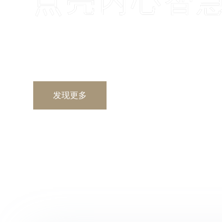
点亮内心智
“ 木凡水晶球新品系列，凝聚自然之美与神秘能量，
地精华的结晶，陪伴您开启内心的平和与洞见。”
发现更多