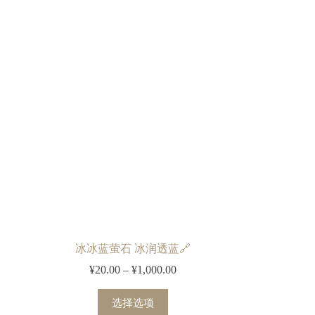
冰冰蓝萤石 冰润透蓝🔗
¥
20.00
–
¥
1,000.00
选择选项