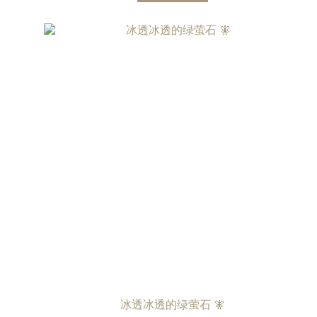
冰透冰透的绿萤石 🧚