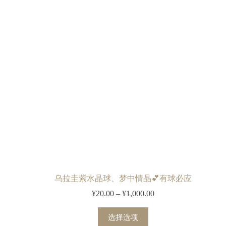
乌拉圭紫水晶球、梦中情晶💕有球必应
¥
20.00
–
¥
1,000.00
选择选项