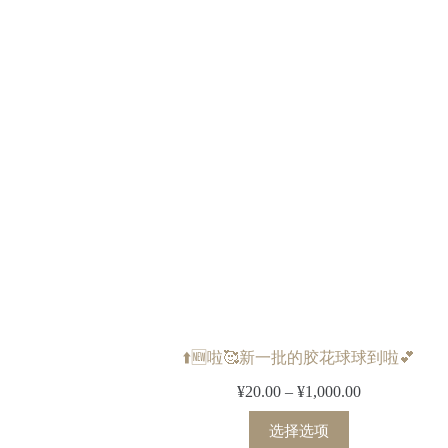
⬆️🆕啦🥰新一批的胶花球球到啦💕
¥
20.00
–
¥
1,000.00
选择选项