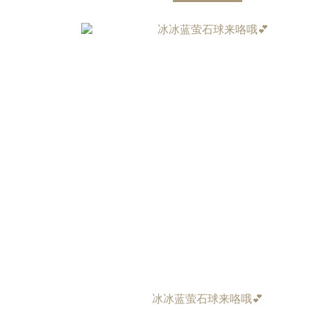
冰冰蓝萤石球来咯哦💕