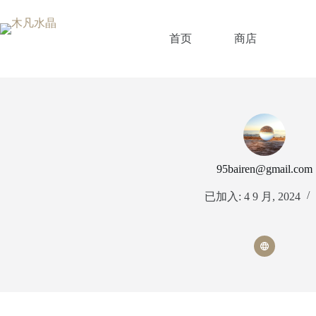
跳
过
内
首页
商店
容
95bairen@gmail.com
已加入: 4 9 月, 2024