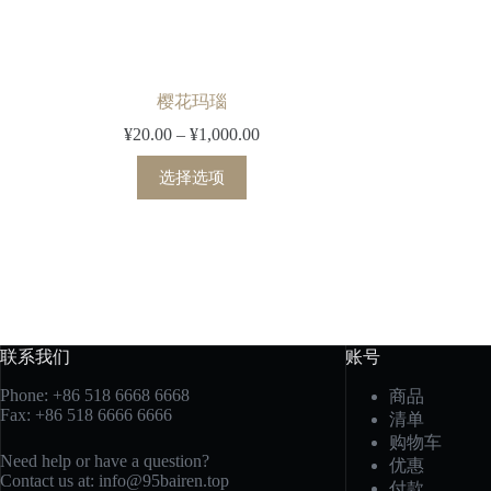
樱花玛瑙
¥
20.00
–
¥
1,000.00
价
格
本
选择选项
范
产
围：
品
¥20.00
有
至
多
¥1,000.00
种
变
体。
可
联系我们
账号
在
产
Phone: +86 518 6668 6668
商品
Fax: +86 518 6666 6666
品
清单
页
购物车
Need help or have a question?
面
优惠
Contact us at: info@95bairen.top
上
付款