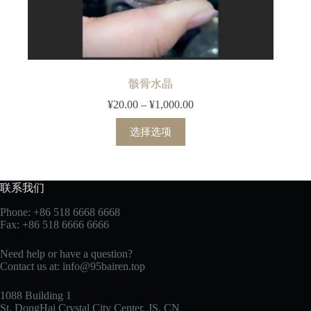
骸骨水晶
¥
20.00
–
¥
1,000.00
价
格
本
选择选项
范
产
围：
品
¥20.00
有
至
多
联系我们
¥1,000.00
种
变
Phone: +86 518 6668 6668
Fax: +86 518 6666 6666
体。
可
Need help or have a question?
在
Contact us at: info@95bairen.top
产
品
1088 Building 1
页
St. DongHai Crystal City Center, JS, CN