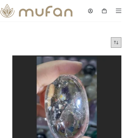
跳
过
购
内
物
容
车