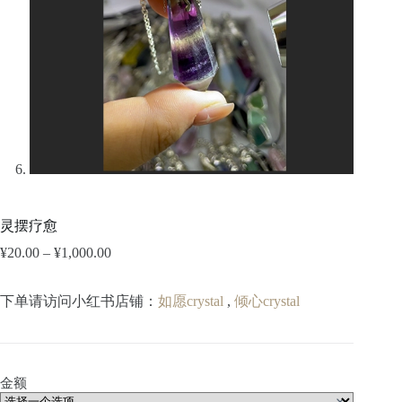
灵摆疗愈
¥
20.00
–
¥
1,000.00
价
格
范
下单请访问小红书店铺：
如愿crystal
,
倾心crystal
围：
¥20.00
至
¥1,000.00
金额