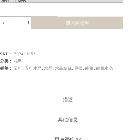
灵
加入购物车
摆
疗
愈
数
量
SKU：
202411052
分类：
挂坠
标签：
五行
,
五行水晶
,
水晶
,
水晶结缘
,
灵摆
,
能量
,
能量水晶
描述
其他信息
用户评价 (0)