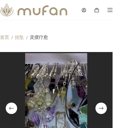
跳
过
购
内
物
容
车
首页
挂坠
灵摆疗愈
/
/